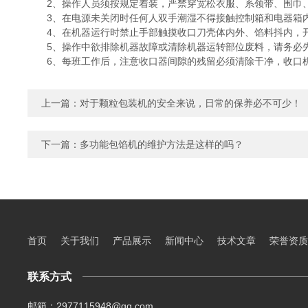
2、操作人员须按规定着装，严禁穿宽松衣服、系领带、围巾
3、在电源未关闭时任何人双手潮湿不得接触控制箱和电器箱
4、在机器运行时禁止手部触摸收口刀壳体内外、馅料抖内，开
5、操作中欲排除机器故障或清除机器运转部位废料，请务必先
6、每班工作后，注意收口器间隙的残留必须清除干净，收口机
上一篇：
对于颗粒包装机的安全来说，日常的保养必不可少！
下一篇：
多功能包馅机的维护方法是这样的吗？
首页
关于我们
产品展示
新闻中心
技术文章
荣誉资质
联系方式
邮箱：2977115948@qq.com