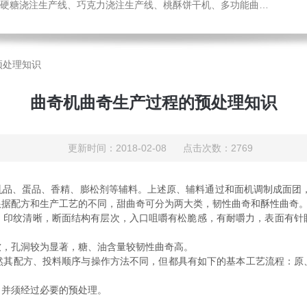
机、热风旋转炉、蛋糕成型机、全自动蛋卷生产线、月饼生产线、压缩饼干机、小型糖果浇注机、威化机、隧道链条炉、钢带烤炉等食品机械，欢迎您咨询选购！
预处理知识
曲奇机曲奇生产过程的预处理知识
更新时间：2018-02-08 点击次数：2769
品、蛋品、香精、膨松剂等辅料。上述原、辅料通过和面机调制成面团，
根据配方和生产工艺的不同，甜曲奇可分为两大类，韧性曲奇和酥性曲奇
，印纹清晰，断面结构有层次，入口咀嚼有松脆感，有耐嚼力，表面有针
软，孔洞较为显著，糖、油含量较韧性曲奇高。
然其配方、投料顺序与操作方法不同，但都具有如下的基本工艺流程：原
，并须经过必要的预处理。