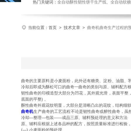
热门关键词：
全自动酥性韧性饼干生产线、全自动软糖硬糖浇注生产线、巧克力浇注生产线、桃酥饼干机、多功能曲奇
当前位置：
首页
>
技术文章
>
曲奇机曲奇生产过程的
曲奇的主要原料是小麦面粉，此外还有糖类、淀粉、油脂、乳
冷却后即成为酥松可口的曲奇一曲奇的类别与原、辅料配方
韧性曲奇的印模造型大部分为凹花，其外观光滑，表面平整
底面的平整) 。
酥性曲奇外观花纹明显，大部分是清晰凸出的花纹，结构细
曲奇机
生产曲奇的工艺流程不论是韧性曲奇或醉性曲奇，虽
冷却—整理—包装——成品三原、辅料预处理的意义和方法
原、辅料应根据上述各品种的配方，按照质量标准进行检验
(―) 小麦面粉的预处理