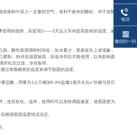
能使面粉中混入一定量的空气，有利于曲奇的酥松。对于发酵
电话
使用的面扮，应提前2——3天运入车间提髙面粉的温度，避
微信扫一扫
孔洞。酥性面团调和时间短，加水量少，更易发生上述现象，
自己磨制，扮碎后温度较髙，应该冷却后才能使用，以免影响面
煮沸溶化后过滤，冷却备用。
还通过掌握糖浆的温度来调节面团的温度。
盐酸，用量为1公斤糖加6 A%盐酸1毫升左右o 怡糖与其它
拌，使其软化。这样，使用时可以加快调面速度，使面团更为
，应根据面团温度情况决定。
用。