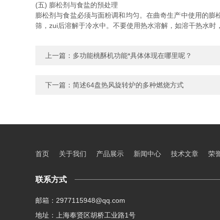
(五) 膨松剂与食盐的預处理
膨松剂与食盐必须与面粉调和均匀。在曲奇生产中使用的膨
筛，zui后溶解于冷水中。不要使用热水溶解，如溶干热水
上一篇：
多功能桃酥机功能*具体体现在哪里呢？
下一篇：
简述64盘热风旋转炉的多种燃烧方式
首页
关于我们
产品展示
新闻中心
技术文章
荣
联系方式
邮箱：2977115948@qq.com
地址：上海奉贤区胡桥工业路1号