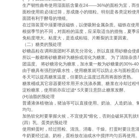
生产韧性曲奇使用湿面筋含量在24——36%的面粉为宜，而生
面粉使用前必须过筛，形成微小的细粒。特别是各类淀粉使
面团有利于酵母的增殖。
在过筛装置中须要增设磁铁，以便吸附金属杂质。磁铁在使
根据季节的不同，对面粉的温度，应采取适当的措拖，夏季
免粘度增大。粘度大，是造成粘辊、片断裂的主要因素。
（二）糖类的预处理
砂糖晶粒在调和面团时不易充分溶化，所以直接用砂糖会使
所以一般都将砂糖磨碎为糖扮或溶化为糖浆。 为了清除杂质
团温度。 将砂糖溶化为糖浆，加水量一般为砂糖量的30%-
由于糖具有强烈的吸水性，使用糖浆就可以防止水与面粉蛋
冬天可以提髙糖浆温度，但要防止温度过髙而将面扮烫熟。
糖浆桶或其它容器要经常用开水洗涤杀菌。糖浆在冷却过程中不
淀粉糖浆，使用前亦应过滤* S天要注意防止糖浆发酵。
(H)油脂的预处理
普通液体植物油，猪油等可以直接使用。奶油、人造奶油、
均匀。
加热软化时要掌握火候，不宜使其*熔化，否则会破坏其乳状
(四）乳、蛋类的预处理
使用鲜蛋时，经过照检、清洗、消毒、干燥。打蛋时要注意清
牛奶要经过滤。奶粉，蛋粉放在油或水中搅拌均匀后再使用