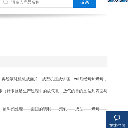
再经滚轧机轧成面片、成型机压成饼坯，zui后经烤炉烘烤，
。
眼（针眼就是生产过程中的放气孔，放气的目的是达到表面与
、辅科預处理——面团的调制——滚轧——成型——烘烤——
在线咨询