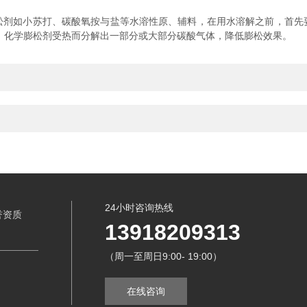
松剂如小苏打、碳酸氧按与盐等水溶性原、辅料，在用水溶解之前，首先
时，化学膨松剂受热而分解出一部分或大部分碳酸气体，降低膨松效果。
24小时咨询热线
誉资质
13918209313
（周一至周日9:00- 19:00）
在线咨询