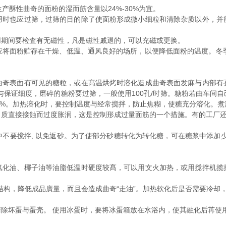
产酥性曲奇的面粉的湿而筋含量以24%-30%为宜。
用时也应过筛，过筛的目的除了使面粉形成微小细粒和清除杂质以外，并
用期间要检査有无磁性，凡是磁性戚退的，可以充磁或更换。
应将面粉贮存在干燥、低温、通风良好的场所，以便降低面粉的温度。冬季
曲奇表面有可见的糖粒，或在髙温烘烤时溶化造成曲奇表面发麻与内部有
与保证细度，磨碎的糖粉要过筛，一般使用100孔/时筛。糖粉若由车间
40%。加热溶化时，要控制温度与经常搅拌，防止焦糊，使糖充分溶化。
白质直接接蝕而过度胀润，这是控制形成过量面筋的一个措施。有的工厂
要搅拌, 以免返砂。为了使部分砂糖转化为转化糖，可在糖浆中添加少量
氢化油、椰子油等油脂低温时硬度较髙，可以用文火加热，或用搅拌机揽
结构，降低成品廣量，而且会造成曲奇“走油”。加热软化后是否需要冷却
除坏蛋与蛋壳。 使用冰蛋时，要将冰蛋箱放在水浴内，使其融化后苒使
。